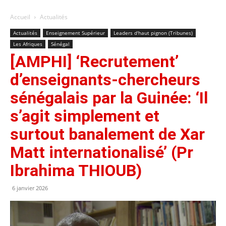
Accueil
Actualités
Actualités
Enseignement Supérieur
Leaders d'haut pignon (Tribunes)
Les Afriques
Sénégal
[AMPHI] ‘Recrutement’
d’enseignants-chercheurs
sénégalais par la Guinée: ‘Il
s’agit simplement et
surtout banalement de Xar
Matt internationalisé’ (Pr
Ibrahima THIOUB)
6 janvier 2026