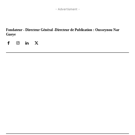
- Advertisment -
Fondateur - Directeur Général -Directeur de Publication : Ousseynou Nar
Gueye
Tract Hebdo, en ligne depuis le 8 mars 2018, est votre site
d'informations générales avec un traitement décalé. Angle
original des infos, éditos au service de nos idéaux : très afro,
résolument métro, assez bobo et pas mal tièddo. Nos archives
PDF sont disponibles depuis septembre 2021 a aujourd'hui sur
Youscribe.com, la librairie numérique et kiosque digital francais
au 1 million de titres (livres, journaux, podcasts).
Axes & Cibles Com SARL
est notre société éditrice.