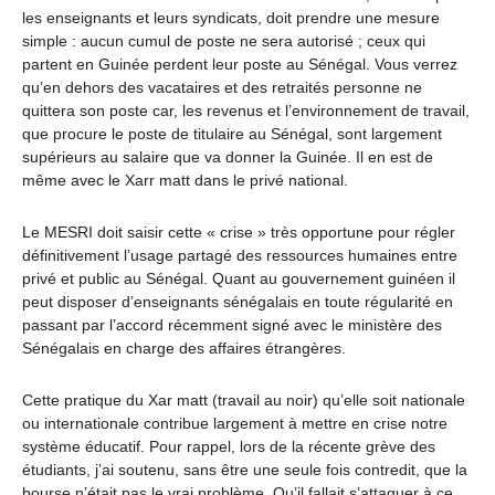
les enseignants et leurs syndicats, doit prendre une mesure
simple : aucun cumul de poste ne sera autorisé ; ceux qui
partent en Guinée perdent leur poste au Sénégal. Vous verrez
qu’en dehors des vacataires et des retraités personne ne
quittera son poste car, les revenus et l’environnement de travail,
que procure le poste de titulaire au Sénégal, sont largement
supérieurs au salaire que va donner la Guinée. Il en est de
même avec le Xarr matt dans le privé national.
Le MESRI doit saisir cette « crise » très opportune pour régler
définitivement l’usage partagé des ressources humaines entre
privé et public au Sénégal. Quant au gouvernement guinéen il
peut disposer d’enseignants sénégalais en toute régularité en
passant par l’accord récemment signé avec le ministère des
Sénégalais en charge des affaires étrangères.
Cette pratique du Xar matt (travail au noir) qu’elle soit nationale
ou internationale contribue largement à mettre en crise notre
système éducatif. Pour rappel, lors de la récente grève des
étudiants, j’ai soutenu, sans être une seule fois contredit, que la
bourse n’était pas le vrai problème. Qu’il fallait s’attaquer à ce