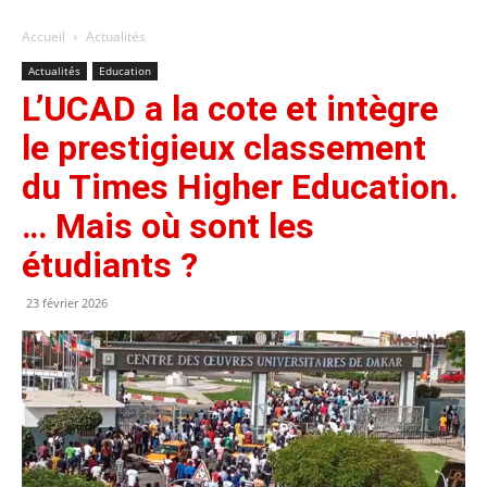
Accueil
Actualités
Actualités
Education
L’UCAD a la cote et intègre
le prestigieux classement
du Times Higher Education.
… Mais où sont les
étudiants ?
23 février 2026