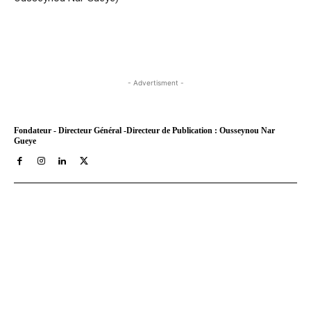
- Advertisment -
Fondateur - Directeur Général -Directeur de Publication : Ousseynou Nar
Gueye
Tract Hebdo, en ligne depuis le 8 mars 2018, est votre site
d'informations générales avec un traitement décalé. Angle
original des infos, éditos au service de nos idéaux : très afro,
résolument métro, assez bobo et pas mal tièddo. Nos archives
PDF sont disponibles depuis septembre 2021 a aujourd'hui sur
Youscribe.com, la librairie numérique et kiosque digital francais
au 1 million de titres (livres, journaux, podcasts).