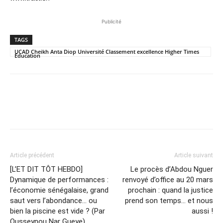
Publicité
TAGS
UCAD Cheikh Anta Diop Université Classement excellence Higher Times
Education
Article précédent
Article suivant
[L’ET DIT TÔT HEBDO]
Le procès d’Abdou Nguer
Dynamique de performances :
renvoyé d’office au 20 mars
l’économie sénégalaise, grand
prochain : quand la justice
saut vers l’abondance… ou
prend son temps… et nous
bien la piscine est vide ? (Par
aussi !
Ousseynou Nar Gueye)