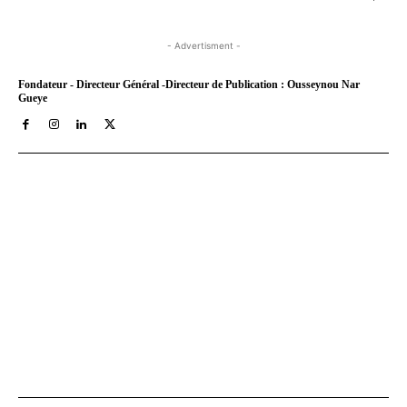
- Advertisment -
Fondateur - Directeur Général -Directeur de Publication : Ousseynou Nar
Gueye
Tract Hebdo, en ligne depuis le 8 mars 2018, est votre site
d'informations générales avec un traitement décalé. Angle
original des infos, éditos au service de nos idéaux : très afro,
résolument métro, assez bobo et pas mal tièddo. Nos archives
PDF sont disponibles depuis septembre 2021 a aujourd'hui sur
Youscribe.com, la librairie numérique et kiosque digital francais
au 1 million de titres (livres, journaux, podcasts).
Axes & Cibles Com SARL
est notre société éditrice.