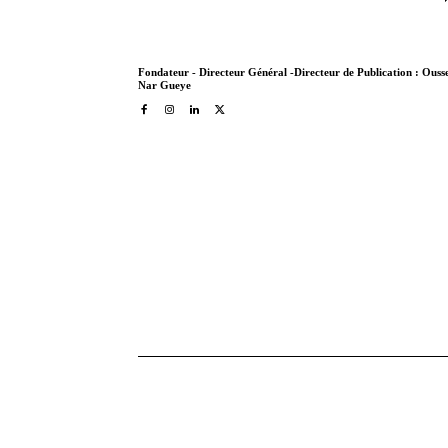
Fondateur - Directeur Général -Directeur de Publication : Ous
Nar Gueye
NATIONS HEBDO et NATION-SN.COM ont pris le 
contribution a l'intelligence collective d'Ous
fundraiser, coach en art oratoire et prise de p