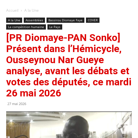
Accueil
A la Une
A la Une
Assemblées
Bassirou Diomaye Faye
COVER
La compétition humaine
Le Pays
[PR Diomaye-PAN Sonko]
Présent dans l’Hémicycle,
Ousseynou Nar Gueye
analyse, avant les débats et
votes des députés, ce mardi
26 mai 2026
27 mai 2026