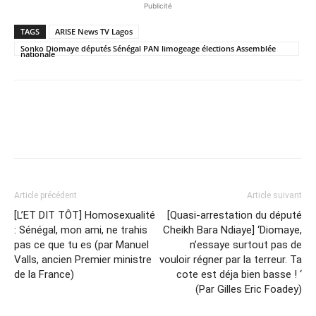
Publicité
TAGS
ARISE News TV Lagos
Sonko Diomaye députés Sénégal PAN limogeage élections Assemblée
nationale
Article précédent
Article suivant
[L’ET DIT TÔT] Homosexualité
[Quasi-arrestation du député
: Sénégal, mon ami, ne trahis
Cheikh Bara Ndiaye] ‘Diomaye,
pas ce que tu es (par Manuel
n’essaye surtout pas de
Valls, ancien Premier ministre
vouloir régner par la terreur. Ta
de la France)
cote est déja bien basse ! ‘
(Par Gilles Eric Foadey)