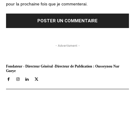
pour la prochaine fois que je commenterai.
- Advertisment -
Fondateur - Directeur Général -Directeur de Publication : Ousseynou Nar
Gueye
Tract Hebdo, en ligne depuis le 8 mars 2018, est votre site
d'informations générales avec un traitement décalé. Angle
original des infos, éditos au service de nos idéaux : très afro,
résolument métro, assez bobo et pas mal tièddo. Nos archives
PDF sont disponibles depuis septembre 2021 a aujourd'hui sur
Youscribe.com, la librairie numérique et kiosque digital francais
au 1 million de titres (livres, journaux, podcasts).