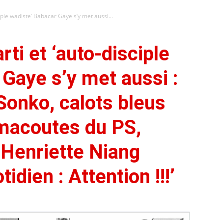
ciple wadiste’ Babacar Gaye s’y met aussi...
rti et ‘auto-disciple
Gaye s’y met aussi :
onko, calots bleus
macoutes du PS,
 Henriette Niang
dien : Attention !!!’