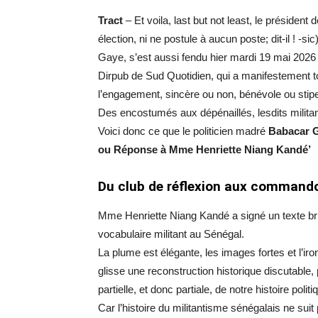
Tract
– Et voila, last but not least, le président 
élection, ni ne postule à aucun poste; dit-il ! -s
Gaye, s’est aussi fendu hier mardi 19 mai 2026
Dirpub de Sud Quotidien, qui a manifestement touc
l’engagement, sincère ou non, bénévole ou stipend
Des encostumés aux dépénaillés, lesdits milita
Voici donc ce que le politicien madré
Babacar 
ou Réponse à Mme Henriette Niang Kandé’
Du club de réflexion aux commandos
Mme Henriette Niang Kandé a signé un texte brill
vocabulaire militant au Sénégal.
La plume est élégante, les images fortes et l’iro
glisse une reconstruction historique discutable, p
partielle, et donc partiale, de notre histoire politi
Car l’histoire du militantisme sénégalais ne suit 