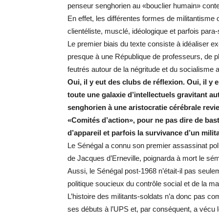
penseur senghorien au «bouclier humain» conte
En effet, les différentes formes de militantisme o
clientéliste, musclé, idéologique et parfois para-
Le premier biais du texte consiste à idéaliser 
presque à une République de professeurs, de ph
feutrés autour de la négritude et du socialisme a
Oui, il y eut des clubs de réflexion. Oui, il
toute une galaxie d’intellectuels gravitant a
senghorien à une aristocratie cérébrale revie
«Comités d’action», pour ne pas dire de bas
d’appareil et parfois la survivance d’un mili
Le Sénégal a connu son premier assassinat poli
de Jacques d’Erneville, poignarda à mort le sé
Aussi, le Sénégal post-1968 n’était-il pas seule
politique soucieux du contrôle social et de la ma
L’histoire des militants-soldats n’a donc pas co
ses débuts à l’UPS et, par conséquent, a vécu l