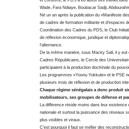
Wade, Fara Ndiaye, Boubacar Sadji, Abdourahma
Né un an après la publication du «Manifeste des
de cadres de formation militante et d’espaces de pr
Coordination des Cadres du PDS, le Club Initiativ
de réflexion économique, juridique et diplomatiqu
l’alternance.
De la même manière, sous Macky Sall, il y eut 
Cadres Républicains, le Cercle des Universitair
participaient à la production doctrinale du pouvoi
Les programmes «Yoonu Yokkute» et le PSE ne son
plusieurs mois de réflexion et de production intel
Chaque régime sénégalais a donc produit si
mobilisateurs, ses groupes de défense et par
La différence réside moins dans leur existence q
nationale et surtout la puissance des réseaux
plus visibles et viraux.
C’est pourquoi il faut se méfier des reconstruct