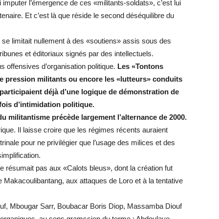
i imputer l’émergence de ces «militants-soldats», c’est lui
naire. Et c’est là que réside le second déséquilibre du
 se limitait nullement à des «soutiens» assis sous des
ibunes et éditoriaux signés par des intellectuels.
 offensives d’organisation politique.
Les «Tontons
e pression militants ou encore les «lutteurs» conduits
participaient déjà d’une logique de démonstration de
ois d’intimidation politique.
du militantisme précède largement l’alternance de 2000.
ique. Il laisse croire que les régimes récents auraient
rinale pour ne privilégier que l’usage des milices et des
implification.
 résumait pas aux «Calots bleus», dont la création fut
Makacoulibantang, aux attaques de Loro et à la tentative
ouf, Mbougar Sarr, Boubacar Boris Diop, Massamba Diouf
ls organiques, au sens gramscien du terme : Abdoulaye