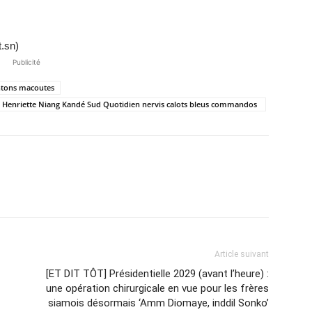
t.sn)
Publicité
ontons macoutes
e Henriette Niang Kandé Sud Quotidien nervis calots bleus commandos
Article suivant
[ET DIT TÔT] Présidentielle 2029 (avant l’heure) :
une opération chirurgicale en vue pour les frères
siamois désormais ‘Amm Diomaye, inddil Sonko’