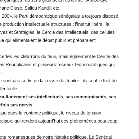
ne Cissé, Saliou Kandji, etc.
 200», le Parti démocratique sénégalais a toujours disposé
oduction intellectuelle structurés : l’Institut libéral, la
es et Stratégies, le Cercle des intellectuels, des cellules
e qui alimentaient le débat public et préparaient
certes les «Marrons du feu», mais également le Cercle des
es Républicains et plusieurs réseaux technocratiques qui
r.
t pas sortis de la cuisse de Jupiter ; ils sont le fruit de
lectuelle.
multanément ses intellectuels, ses communicants, ses
fois ses nervis.
ue dans le contexte politique, le niveau de tension
 sociaux, qui rendent aujourd’hui ces phénomènes beaucoup
ions romanesques de notre histoire politique. Le Sénégal