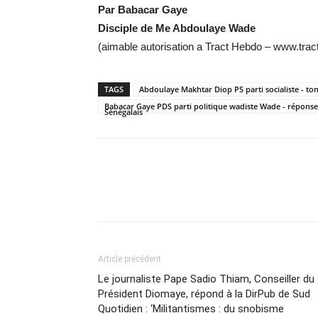
Par Babacar Gaye
Disciple de Me Abdoulaye Wade
(aimable autorisation a Tract Hebdo – www.trac
TAGS
Abdoulaye Makhtar Diop PS parti socialiste - t
Babacar Gaye PDS parti politique wadiste Wade - répons
Sénégalais
Partager
Article précédent
Le journaliste Pape Sadio Thiam, Conseiller du
Président Diomaye, répond à la DirPub de Sud
Quotidien : ‘Militantismes : du snobisme