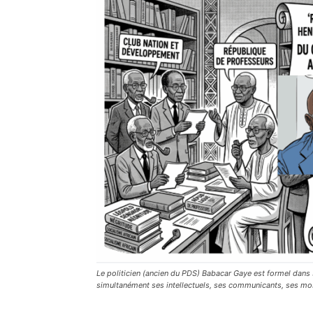
Le politicien (ancien du PDS) Babacar Gaye est formel dans
simultanément ses intellectuels, ses communicants, ses mobi