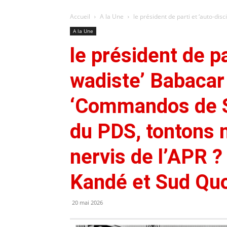
Accueil
A la Une
le président de parti et ‘auto-dis
A la Une
le président de pa
wadiste’ Babacar 
‘Commandos de S
du PDS, tontons 
nervis de l’APR ?
Kandé et Sud Quoti
20 mai 2026