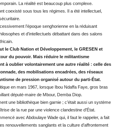
mporain. La réalité est beaucoup plus complexe.
nt coexisté sous tous les régimes. Il a été intellectuel,
sécuritaire.
excessivement l’époque senghorienne en la réduisant
ilosophes et d’intellectuels débattant dans des salons
fricain.
 y eut le Club Nation et Développement, le GRESEN et
utour du pouvoir. Mais réduire le militantisme
nt à oublier volontairement une autre réalité : celle des
tonnade, des mobilisations encadrées, des réseaux
tantisme de pression organisé autour du parti-État.
tique en mars 1967, lorsque Ibou Ndaffa Faye, gros bras
millant député-maire de Mbour, Demba Diop.
ment une bibliothèque bien garnie ; c’était aussi un système
îtrise de la rue par une violence clandestine d’État.
mmencé avec Abdoulaye Wade qui, il faut le rappeler, a fait
es renouvellements sanglants et la culture d’affrontement