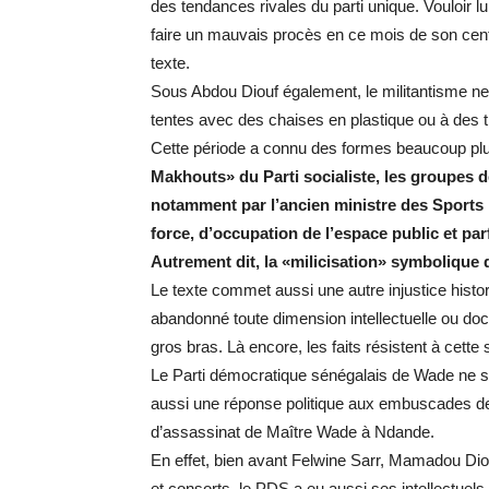
des tendances rivales du parti unique. Vouloir lu
faire un mauvais procès en ce mois de son cente
texte.
Sous Abdou Diouf également, le militantisme ne
tentes avec des chaises en plastique ou à des tr
Cette période a connu des formes beaucoup plus
Makhouts» du Parti socialiste, les groupes d
notamment par l’ancien ministre des Sports 
force, d’occupation de l’espace public et parf
Autrement dit, la «milicisation» symbolique 
Le texte commet aussi une autre injustice histor
abandonné toute dimension intellectuelle ou doct
gros bras. Là encore, les faits résistent à cette s
Le Parti démocratique sénégalais de Wade ne se
aussi une réponse politique aux embuscades de 
d’assassinat de Maître Wade à Ndande.
En effet, bien avant Felwine Sarr, Mamadou Di
et consorts, le PDS a eu aussi ses intellectue