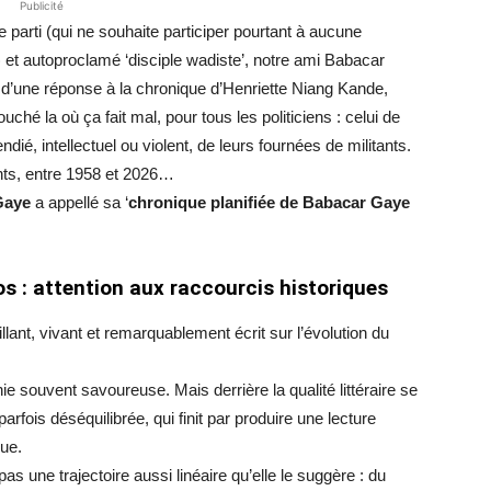
Publicité
de parti (qui ne souhaite participer pourtant à aucune
ic) et autoproclamé ‘disciple wadiste’, notre ami Babacar
 d’une réponse à la chronique d’Henriette Niang Kande,
hé la où ça fait mal, pour tous les politiciens : celui de
ié, intellectuel ou violent, de leurs fournées de militants.
nts, entre 1958 et 2026…
Gaye
a appellé sa ‘
chronique planifiée de Babacar Gaye
 : attention aux raccourcis historiques
ant, vivant et remarquablement écrit sur l’évolution du
nie souvent savoureuse. Mais derrière la qualité littéraire se
arfois déséquilibrée, qui finit par produire une lecture
que.
pas une trajectoire aussi linéaire qu’elle le suggère : du