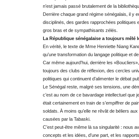
n’est jamais passé brutalement de la bibliothè
Derrière chaque grand régime sénégalais, il y eu
disciplinés, des gardes rapprochées politiques e
gros bras et de sympathisants zélés.
La République sénégalaise a toujours mêlé le
En vérité, le texte de Mme Henriette Niang Kan
qu’une transformation du langage politique et d
Car même aujourd’hui, derrière les «Boucliers
toujours des clubs de réflexion, des cercles uni
politiques qui continuent d’alimenter le débat pu
Le Sénégal reste, malgré ses tensions, une démo
c’est au nom de ce bavardage intellectuel que j
était certainement en train de s’empiffrer de pai
soldats. À moins qu’elle ne rêvât de béliers au
causées par la Tabaski.
C’est peut-être même là sa singularité : nous av
concepts et les idées, d’une part, et les rapports 