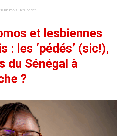
 un mois : les ‘pédés’...
omos et lesbiennes
 : les ‘pédés’ (sic!),
s du Sénégal à
che ?