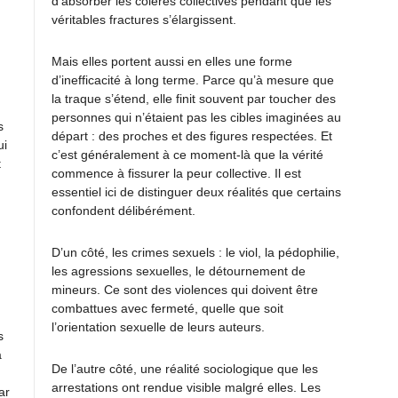
d’absorber les colères collectives pendant que les
véritables fractures s’élargissent.
Mais elles portent aussi en elles une forme
d’inefficacité à long terme. Parce qu’à mesure que
la traque s’étend, elle finit souvent par toucher des
personnes qui n’étaient pas les cibles imaginées au
s
départ : des proches et des figures respectées. Et
ui
c’est généralement à ce moment-là que la vérité
t
commence à fissurer la peur collective. Il est
essentiel ici de distinguer deux réalités que certains
confondent délibérément.
D’un côté, les crimes sexuels : le viol, la pédophilie,
les agressions sexuelles, le détournement de
mineurs. Ce sont des violences qui doivent être
combattues avec fermeté, quelle que soit
l’orientation sexuelle de leurs auteurs.
s
a
De l’autre côté, une réalité sociologique que les
arrestations ont rendue visible malgré elles. Les
ar