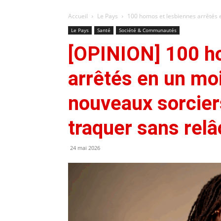
Accueil
Le Pays
100 homos et lesbiennes arrêtés en
Le Pays
Santé
Société & Communautés
[OPINION] 100 h
arrêtés en un mois
nouveaux sorcier
traquer sans relâ
24 mai 2026