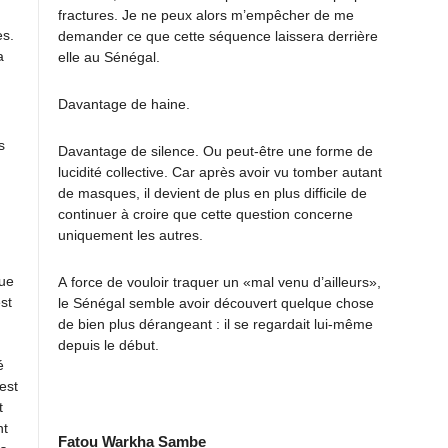
fractures. Je ne peux alors m’empêcher de me
es.
demander ce que cette séquence laissera derrière
a
elle au Sénégal.
Davantage de haine.
s
Davantage de silence. Ou peut-être une forme de
lucidité collective. Car après avoir vu tomber autant
de masques, il devient de plus en plus difficile de
continuer à croire que cette question concerne
uniquement les autres.
que
A force de vouloir traquer un «mal venu d’ailleurs»,
st
le Sénégal semble avoir découvert quelque chose
de bien plus dérangeant : il se regardait lui-même
depuis le début.
é
est
t
nt
Fatou Warkha Sambe