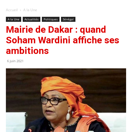
Accueil
A la Une
A la Une
Actualités
Politiques
Sénégal
Mairie de Dakar : quand
Soham Wardini affiche ses
ambitions
6 juin 2021