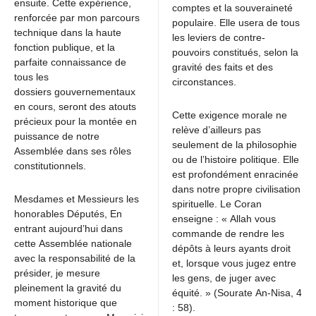
ensuite. Cette expérience,
comptes et la souveraineté
renforcée par mon parcours
populaire. Elle usera de tous
technique dans la haute
les leviers de contre-
fonction publique, et la
pouvoirs constitués, selon la
parfaite connaissance de
gravité des faits et des
tous les
circonstances.
dossiers gouvernementaux
en cours, seront des atouts
Cette exigence morale ne
précieux pour la montée en
relève d’ailleurs pas
puissance de notre
seulement de la philosophie
Assemblée dans ses rôles
ou de l’histoire politique. Elle
constitutionnels.
est profondément enracinée
dans notre propre civilisation
Mesdames et Messieurs les
spirituelle. Le Coran
honorables Députés, En
enseigne : « Allah vous
entrant aujourd’hui dans
commande de rendre les
cette Assemblée nationale
dépôts à leurs ayants droit
avec la responsabilité de la
et, lorsque vous jugez entre
présider, je mesure
les gens, de juger avec
pleinement la gravité du
équité. » (Sourate An-Nisa, 4
moment historique que
: 58).