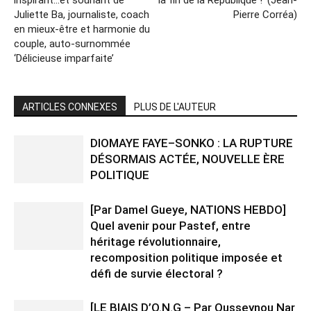
inspirant…et souriant de
la fin de la République !’ (Jean-
Juliette Ba, journaliste, coach
Pierre Corréa)
en mieux-être et harmonie du
couple, auto-surnommée
‘Délicieuse imparfaite’
ARTICLES CONNEXES
PLUS DE L'AUTEUR
DIOMAYE FAYE–SONKO : LA RUPTURE
DÉSORMAIS ACTÉE, NOUVELLE ÈRE
POLITIQUE
[Par Damel Gueye, NATIONS HEBDO]
Quel avenir pour Pastef, entre
héritage révolutionnaire,
recomposition politique imposée et
défi de survie électoral ?
[LE BIAIS D’O.N.G – Par Ousseynou Nar