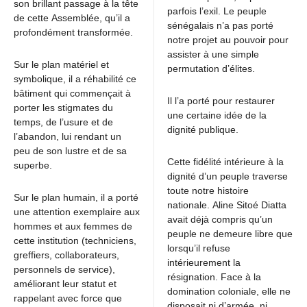
son brillant passage à la tête
parfois l’exil. Le peuple
de cette Assemblée, qu’il a
sénégalais n’a pas porté
profondément transformée.
notre projet au pouvoir pour
assister à une simple
Sur le plan matériel et
permutation d’élites.
symbolique, il a réhabilité ce
bâtiment qui commençait à
Il l’a porté pour restaurer
porter les stigmates du
une certaine idée de la
temps, de l’usure et de
dignité publique.
l’abandon, lui rendant un
peu de son lustre et de sa
Cette fidélité intérieure à la
superbe.
dignité d’un peuple traverse
toute notre histoire
Sur le plan humain, il a porté
nationale. Aline Sitoé Diatta
une attention exemplaire aux
avait déjà compris qu’un
hommes et aux femmes de
peuple ne demeure libre que
cette institution (techniciens,
lorsqu’il refuse
greffiers, collaborateurs,
intérieurement la
personnels de service),
résignation. Face à la
améliorant leur statut et
domination coloniale, elle ne
rappelant avec force que
disposait ni d’armée, ni