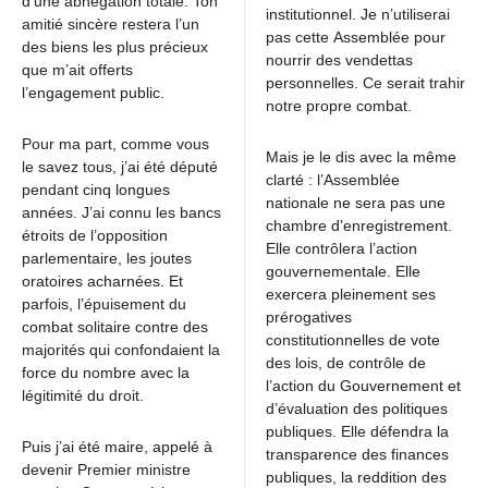
d’une abnégation totale. Ton
institutionnel. Je n’utiliserai
amitié sincère restera l’un
pas cette Assemblée pour
des biens les plus précieux
nourrir des vendettas
que m’ait offerts
personnelles. Ce serait trahir
l’engagement public.
notre propre combat.
Pour ma part, comme vous
Mais je le dis avec la même
le savez tous, j’ai été député
clarté : l’Assemblée
pendant cinq longues
nationale ne sera pas une
années. J’ai connu les bancs
chambre d’enregistrement.
étroits de l’opposition
Elle contrôlera l’action
parlementaire, les joutes
gouvernementale. Elle
oratoires acharnées. Et
exercera pleinement ses
parfois, l’épuisement du
prérogatives
combat solitaire contre des
constitutionnelles de vote
majorités qui confondaient la
des lois, de contrôle de
force du nombre avec la
l’action du Gouvernement et
légitimité du droit.
d’évaluation des politiques
publiques. Elle défendra la
Puis j’ai été maire, appelé à
transparence des finances
devenir Premier ministre
publiques, la reddition des