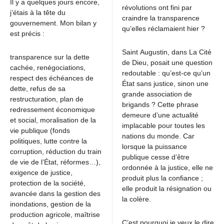
Il y a quelques jours encore,
révolutions ont fini par
j’étais à la tête du
craindre la transparence
gouvernement. Mon bilan y
qu’elles réclamaient hier ?
est précis :
Saint Augustin, dans La Cité
transparence sur la dette
de Dieu, posait une question
cachée, renégociations,
redoutable : qu’est-ce qu’un
respect des échéances de
État sans justice, sinon une
dette, refus de sa
grande association de
restructuration, plan de
brigands ? Cette phrase
redressement économique
demeure d’une actualité
et social, moralisation de la
implacable pour toutes les
vie publique (fonds
nations du monde. Car
politiques, lutte contre la
lorsque la puissance
corruption, réduction du train
publique cesse d’être
de vie de l’État, réformes…),
ordonnée à la justice, elle ne
exigence de justice,
produit plus la confiance ;
protection de la société,
elle produit la résignation ou
avancée dans la gestion des
la colère.
inondations, gestion de la
production agricole, maîtrise
C’est pourquoi je veux le dire