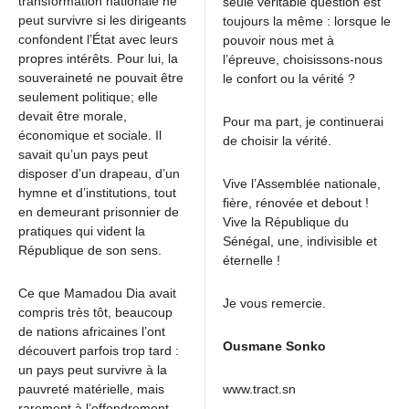
transformation nationale ne
seule véritable question est
peut survivre si les dirigeants
toujours la même : lorsque le
confondent l’État avec leurs
pouvoir nous met à
propres intérêts. Pour lui, la
l’épreuve, choisissons-nous
souveraineté ne pouvait être
le confort ou la vérité ?
seulement politique; elle
devait être morale,
Pour ma part, je continuerai
économique et sociale. Il
de choisir la vérité.
savait qu’un pays peut
disposer d’un drapeau, d’un
Vive l’Assemblée nationale,
hymne et d’institutions, tout
fière, rénovée et debout !
en demeurant prisonnier de
Vive la République du
pratiques qui vident la
Sénégal, une, indivisible et
République de son sens.
éternelle !
Ce que Mamadou Dia avait
Je vous remercie.
compris très tôt, beaucoup
de nations africaines l’ont
Ousmane Sonko
découvert parfois trop tard :
un pays peut survivre à la
pauvreté matérielle, mais
www.tract.sn
rarement à l’effondrement