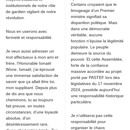
Certains croyaient que le
institutionnels de notre rôle
limogeage d’un Premier
de gardien vigilant de notre
ministre signifiait sa
révolution.
disparition politique. Mais
dans une démocratie
Nous en userons avec
véritable, aucune
fermeté et responsabilité.
fonction n’épuise la légitimité
populaire. Le peuple
Je veux aussi adresser un
demeure la source du
mot affectueux à mon ami et
pouvoir. Et cette Assemblée,
frère, l’Honorable Ismaël
forte de la confiance
Wone. Ismaël, j’ai éprouvé
massive accordée au projet
une immense satisfaction de
porté par PASTEF lors des
savoir que ça allait être toi,
législatives du 17 novembre
mon suppléant. Depuis plus
2024, possède aujourd’hui
de dix ans que nous
une responsabilité historique
cheminons, tu as toujours
particulière.
fait preuve, en toutes
circonstances, d’une loyauté
Je n’utiliserai pas cette
absolue, d’un
responsabilité pour
désintéressement rare,
organiser le chaos