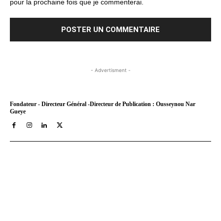
pour la prochaine fois que je commenterai.
- Advertisment -
Fondateur - Directeur Général -Directeur de Publication : Ousseynou Nar
Gueye
Tract Hebdo, en ligne depuis le 8 mars 2018, est votre site
d'informations générales avec un traitement décalé. Angle
original des infos, éditos au service de nos idéaux : très afro,
résolument métro, assez bobo et pas mal tièddo. Nos archives
PDF sont disponibles depuis septembre 2021 a aujourd'hui sur
Youscribe.com, la librairie numérique et kiosque digital francais
au 1 million de titres (livres, journaux, podcasts).