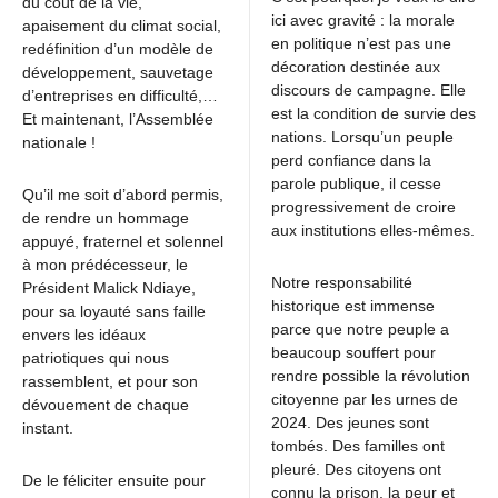
du coût de la vie,
ici avec gravité : la morale
apaisement du climat social,
en politique n’est pas une
redéfinition d’un modèle de
décoration destinée aux
développement, sauvetage
discours de campagne. Elle
d’entreprises en difficulté,…
est la condition de survie des
Et maintenant, l’Assemblée
nations. Lorsqu’un peuple
nationale !
perd confiance dans la
parole publique, il cesse
Qu’il me soit d’abord permis,
progressivement de croire
de rendre un hommage
aux institutions elles-mêmes.
appuyé, fraternel et solennel
à mon prédécesseur, le
Notre responsabilité
Président Malick Ndiaye,
historique est immense
pour sa loyauté sans faille
parce que notre peuple a
envers les idéaux
beaucoup souffert pour
patriotiques qui nous
rendre possible la révolution
rassemblent, et pour son
citoyenne par les urnes de
dévouement de chaque
2024. Des jeunes sont
instant.
tombés. Des familles ont
pleuré. Des citoyens ont
De le féliciter ensuite pour
connu la prison, la peur et