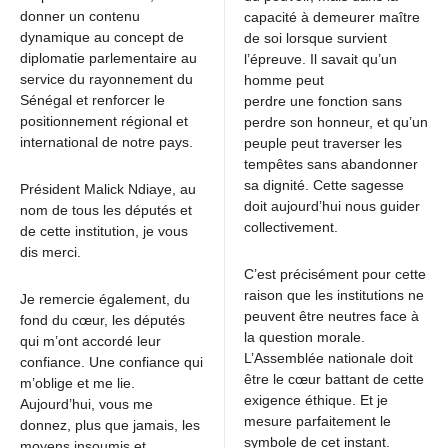
donner un contenu
capacité à demeurer maître
dynamique au concept de
de soi lorsque survient
diplomatie parlementaire au
l’épreuve. Il savait qu’un
service du rayonnement du
homme peut
Sénégal et renforcer le
perdre une fonction sans
positionnement régional et
perdre son honneur, et qu’un
international de notre pays.
peuple peut traverser les
tempêtes sans abandonner
sa dignité. Cette sagesse
Président Malick Ndiaye, au
doit aujourd’hui nous guider
nom de tous les députés et
collectivement.
de cette institution, je vous
dis merci.
C’est précisément pour cette
raison que les institutions ne
Je remercie également, du
peuvent être neutres face à
fond du cœur, les députés
la question morale.
qui m’ont accordé leur
L’Assemblée nationale doit
confiance. Une confiance qui
être le cœur battant de cette
m’oblige et me lie.
exigence éthique. Et je
Aujourd’hui, vous me
mesure parfaitement le
donnez, plus que jamais, les
symbole de cet instant.
moyens insoumis et