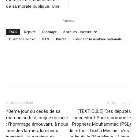
de sa morale publique. Une
Publicité
TAGS
Deputé
Diomaye
discours - investiture
Ousmane Sonko
PAN
Pastef
Président Assemblée nationale
Article précédent
Article suivant
40ème jour du décès de sa
[TEXTICULE] ‘Des députés
maman suite à longue maladie
accueillant Sonko comme le
: l’hommage émouvant, à nous
Prophète Mouhammad (PSL)
tirer des larmes, lumineux,
de retour d’exil à Médine : c’est