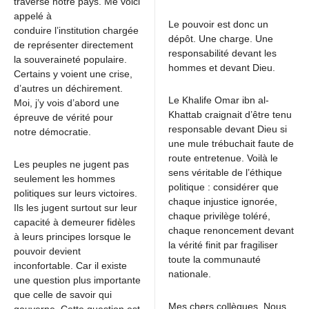
traverse notre pays. Me voici
appelé à
Le pouvoir est donc un
conduire l’institution chargée
dépôt. Une charge. Une
de représenter directement
responsabilité devant les
la souveraineté populaire.
hommes et devant Dieu.
Certains y voient une crise,
d’autres un déchirement.
Le Khalife Omar ibn al-
Moi, j’y vois d’abord une
Khattab craignait d’être tenu
épreuve de vérité pour
responsable devant Dieu si
notre démocratie.
une mule trébuchait faute de
route entretenue. Voilà le
Les peuples ne jugent pas
sens véritable de l’éthique
seulement les hommes
politique : considérer que
politiques sur leurs victoires.
chaque injustice ignorée,
Ils les jugent surtout sur leur
chaque privilège toléré,
capacité à demeurer fidèles
chaque renoncement devant
à leurs principes lorsque le
la vérité finit par fragiliser
pouvoir devient
toute la communauté
inconfortable. Car il existe
nationale.
une question plus importante
que celle de savoir qui
Mes chers collègues, Nous