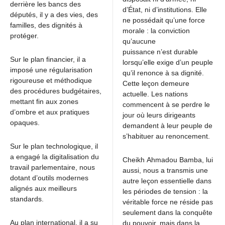
derrière les bancs des
d’État, ni d’institutions. Elle
députés, il y a des vies, des
ne possédait qu’une force
familles, des dignités à
morale : la conviction
protéger.
qu’aucune
puissance n’est durable
Sur le plan financier, il a
lorsqu’elle exige d’un peuple
imposé une régularisation
qu’il renonce à sa dignité.
rigoureuse et méthodique
Cette leçon demeure
des procédures budgétaires,
actuelle. Les nations
mettant fin aux zones
commencent à se perdre le
d’ombre et aux pratiques
jour où leurs dirigeants
opaques.
demandent à leur peuple de
s’habituer au renoncement.
Sur le plan technologique, il
a engagé la digitalisation du
Cheikh Ahmadou Bamba, lui
travail parlementaire, nous
aussi, nous a transmis une
dotant d’outils modernes
autre leçon essentielle dans
alignés aux meilleurs
les périodes de tension : la
standards.
véritable force ne réside pas
seulement dans la conquête
Au plan international, il a su
du pouvoir, mais dans la