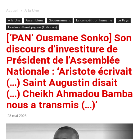
Accueil
A la Une
A la Une
Assemblées
Gouvernement
La compétition humaine
Le Pays
Leaders d'haut pignon (Tribunes)
[‘PAN’ Ousmane Sonko] Son
discours d’investiture de
Président de l’Assemblée
Nationale : ‘Aristote écrivait
(…) Saint Augustin disait
(…) Cheikh Ahmadou Bamba
nous a transmis (…)’
28 mai 2026