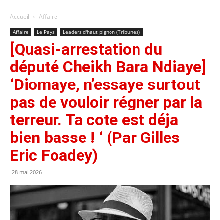
Accueil
Affaire
Affaire
Le Pays
Leaders d'haut pignon (Tribunes)
[Quasi-arrestation du
député Cheikh Bara Ndiaye]
‘Diomaye, n’essaye surtout
pas de vouloir régner par la
terreur. Ta cote est déja
bien basse ! ‘ (Par Gilles
Eric Foadey)
28 mai 2026