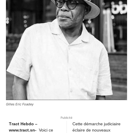
Gilles Eric Foadey
Publicité
T
ract Hebdo –
Cette démarche judiciaire
www.tract.sn-
Vo
ici ce
éclaire de nouveaux