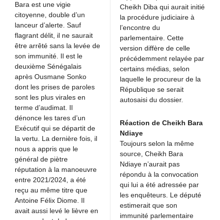
Bara est une vigie
Cheikh Diba qui aurait initié
citoyenne, double d’un
la procédure judiciaire à
lanceur d’alerte. Sauf
l’encontre du
flagrant délit, il ne saurait
parlementaire. Cette
être arrêté sans la levée de
version diffère de celle
son immunité. Il est le
précédemment relayée par
deuxième Sénégalais
certains médias, selon
après Ousmane Sonko
laquelle le procureur de la
dont les prises de paroles
République se serait
sont les plus virales en
autosaisi du dossier.
terme d’audimat. Il
dénonce les tares d’un
Réaction de Cheikh Bara
Exécutif qui se départit de
Ndiaye
la vertu. La dernière fois, il
Toujours selon la même
nous a appris que le
source, Cheikh Bara
général de piètre
Ndiaye n’aurait pas
réputation à la manoeuvre
répondu à la convocation
entre 2021/2024, a été
qui lui a été adressée par
reçu au même titre que
les enquêteurs. Le député
Antoine Félix Diome. Il
estimerait que son
avait aussi levé le lièvre en
immunité parlementaire