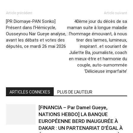
Article précédent
Article suivant
[PR Diomaye-PAN Sonko]
40ème jour du décès de sa
Présent dans l’Hémicycle,
maman suite à longue maladie
Ousseynou Nar Gueye analyse,
: l’hommage émouvant, à nous
avant les débats et votes des
tirer des larmes, lumineux,
députés, ce mardi 26 mai 2026
inspirant…et souriant de
Juliette Ba, journaliste, coach
en mieux-être et harmonie du
couple, auto-surnommée
‘Délicieuse imparfaite’
ARTICLES CONNEXES
PLUS DE L'AUTEUR
[FINANCIA – Par Damel Gueye,
NATIONS HEBDO] LA BANQUE
EUROPÉENNE BERD INAUGURÉE À
DAKAR : UN PARTENARIAT D’ÉGAL À