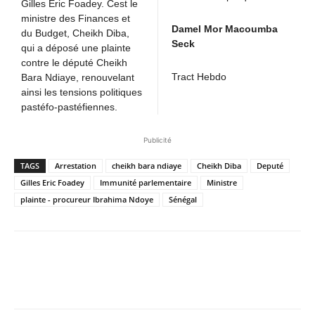
Gilles Eric Foadey. Cest le
ministre des Finances et
Damel Mor Macoumba
du Budget, Cheikh Diba,
Seck
qui a déposé une plainte
contre le député Cheikh
Tract Hebdo
Bara Ndiaye, renouvelant
ainsi les tensions politiques
pastéfo-pastéfiennes.
Publicité
TAGS
Arrestation
cheikh bara ndiaye
Cheikh Diba
Deputé
Gilles Eric Foadey
Immunité parlementaire
Ministre
plainte - procureur Ibrahima Ndoye
Sénégal