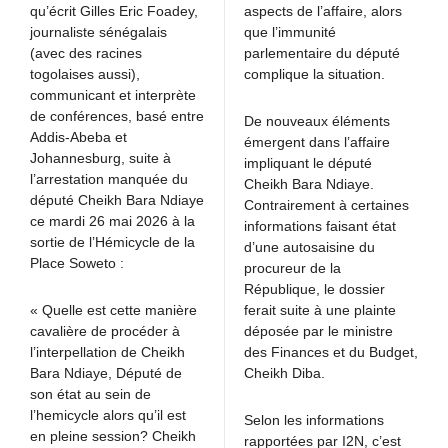
qu’écrit Gilles Eric Foadey,
aspects de l’affaire, alors
journaliste sénégalais
que l’immunité
(avec des racines
parlementaire du député
togolaises aussi),
complique la situation.
communicant et interprète
de conférences, basé entre
De nouveaux éléments
Addis-Abeba et
émergent dans l’affaire
Johannesburg, suite à
impliquant le député
l’arrestation manquée du
Cheikh Bara Ndiaye.
député Cheikh Bara Ndiaye
Contrairement à certaines
ce mardi 26 mai 2026 à la
informations faisant état
sortie de l’Hémicycle de la
d’une autosaisine du
Place Soweto :
procureur de la
République, le dossier
« Quelle est cette manière
ferait suite à une plainte
cavalière de procéder à
déposée par le ministre
l’interpellation de Cheikh
des Finances et du Budget,
Bara Ndiaye, Député de
Cheikh Diba.
son état au sein de
l’hemicycle alors qu’il est
Selon les informations
en pleine session? Cheikh
rapportées par I2N, c’est