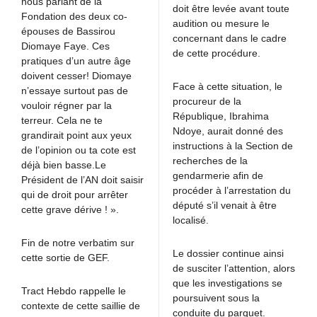
nous parlant de la
doit être levée avant toute
Fondation des deux co-
audition ou mesure le
épouses de Bassirou
concernant dans le cadre
Diomaye Faye. Ces
de cette procédure.
pratiques d’un autre âge
doivent cesser! Diomaye
Face à cette situation, le
n’essaye surtout pas de
procureur de la
vouloir régner par la
République, Ibrahima
terreur. Cela ne te
Ndoye, aurait donné des
grandirait point aux yeux
instructions à la Section de
de l’opinion ou ta cote est
recherches de la
déjà bien basse.Le
gendarmerie afin de
Président de l’AN doit saisir
procéder à l’arrestation du
qui de droit pour arrêter
député s’il venait à être
cette grave dérive ! ».
localisé.
Fin de notre verbatim sur
Le dossier continue ainsi
cette sortie de GEF.
de susciter l’attention, alors
que les investigations se
Tract Hebdo rappelle le
poursuivent sous la
contexte de cette saillie de
conduite du parquet.