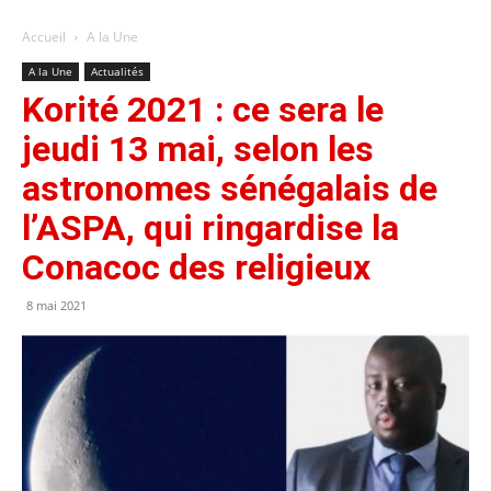
Accueil
A la Une
A la Une
Actualités
Korité 2021 : ce sera le
jeudi 13 mai, selon les
astronomes sénégalais de
l’ASPA, qui ringardise la
Conacoc des religieux
8 mai 2021