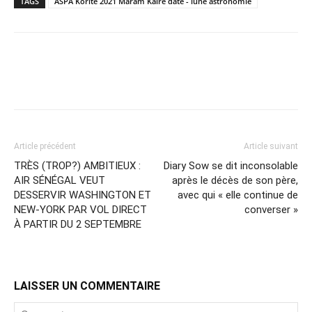
TAGS
ASPA Korité 2021 Maram Kaïré date - lune astronomie
Article précédent
Article suivant
TRÈS (TROP?) AMBITIEUX :
Diary Sow se dit inconsolable
AIR SÉNÉGAL VEUT
après le décès de son père,
DESSERVIR WASHINGTON ET
avec qui « elle continue de
NEW-YORK PAR VOL DIRECT
converser »
À PARTIR DU 2 SEPTEMBRE
LAISSER UN COMMENTAIRE