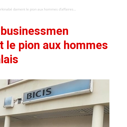
rkinabé dament le pion aux hommes d’affaires...
s businessmen
t le pion aux hommes
lais