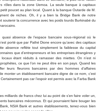
iers rôles dans la zone Uemoa. La seule banque à capitaux
petit poucet au plan local. Quant à la banque Outarde de M.
gment de niches. Oh, il y a bien la Bridge Bank de notre
nt soutenir la concurrence avec les poids lourds Burkinabé du
marocains.
re quasi absence de l’espace bancaire sous-régional où le
’est porté que par Pathé Dione encore qu’avec des capitaux
tte absence reflète tout simplement la faiblesse du capital
ionnaires que d’entrepreneurs et les entreprises étrangères y
 locaux étant réduits à ramasser des miettes. On n’est ni
i prophètes, ce que l’on ne peut être en son pays. Quand les
fler leurs fleurons bancaires par des hommes d’affaires
de monter un établissement bancaire digne de ce nom, c’est
 Certainement pas car l’espoir est permis avec la Farba Bank
s milliards de francs chez lui au point de s’en faire voler un,
ents bancaires méconnus. Et qui pourraient faire bouger les
 Bank, NSIA Bank et autres établissements, tenez-vous bien