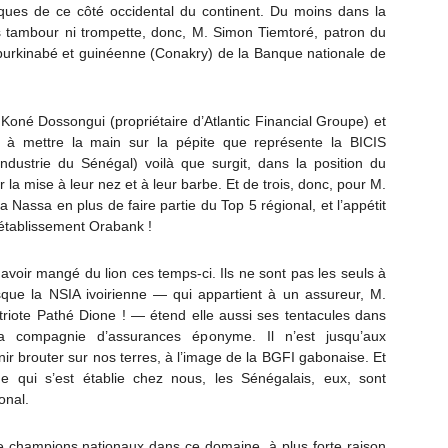
ques de ce côté occidental du continent. Du moins dans la
ns tambour ni trompette, donc, M. Simon Tiemtoré, patron du
s burkinabé et guinéenne (Conakry) de la Banque nationale de
 Koné Dossongui (propriétaire d’Atlantic Financial Groupe) et
 à mettre la main sur la pépite que représente la BICIS
ndustrie du Sénégal) voilà que surgit, dans la position du
r la mise à leur nez et à leur barbe. Et de trois, donc, pour M.
 Nassa en plus de faire partie du Top 5 régional, et l’appétit
’établissement Orabank !
voir mangé du lion ces temps-ci. Ils ne sont pas les seuls à
sque la NSIA ivoirienne — qui appartient à un assureur, M.
ote Pathé Dione ! — étend elle aussi ses tentacules dans
la compagnie d’assurances éponyme. Il n’est jusqu’aux
nir brouter sur nos terres, à l’image de la BGFI gabonaise. Et
qui s’est établie chez nous, les Sénégalais, eux, sont
onal.
 champions nationaux dans ce domaine, à plus forte raison