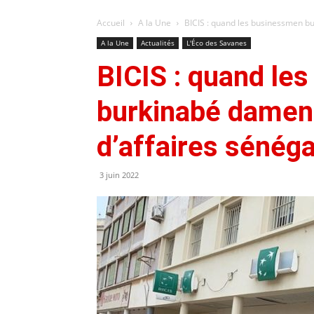
Accueil
A la Une
BICIS : quand les businessmen bu
A la Une
Actualités
L'Éco des Savanes
BICIS : quand le
burkinabé damen
d’affaires sénéga
3 juin 2022