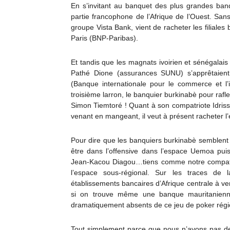
En s’invitant au banquet des plus grandes ban
partie francophone de l’Afrique de l’Ouest. Sa
groupe Vista Bank, vient de racheter les filiale
Paris (BNP-Paribas).
Et tandis que les magnats ivoirien et sénégalais
Pathé Dione (assurances SUNU) s’apprêtaient
(Banque internationale pour le commerce et l’i
troisième larron, le banquier burkinabè pour rafle
Simon Tiemtoré ! Quant à son compatriote Idrissa
venant en mangeant, il veut à présent racheter l
Pour dire que les banquiers burkinabè semblent a
être dans l’offensive dans l’espace Uemoa pui
Jean-Kacou Diagou…tiens comme notre compatri
l’espace sous-régional. Sur les traces de 
établissements bancaires d’Afrique centrale à ve
si on trouve même une banque mauritanienne 
dramatiquement absents de ce jeu de poker régi
Tout simplement parce que nous n’avons pas de