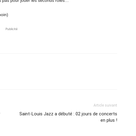
st pas pour jouer les seconds rôles…
oin)
Publicité
Article suivant
r
Saint-Louis Jazz a débuté : 02 jours de concerts
en plus !