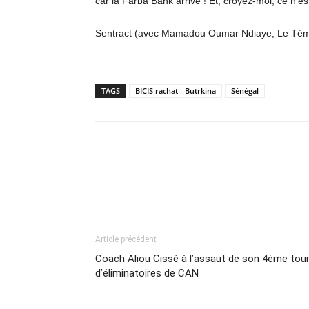
car la Farba Bank arrive ! Et, croyez-moi, ce n’e
Sentract (avec Mamadou Oumar Ndiaye, Le Tém
TAGS
BICIS rachat - Butrkina
Sénégal
Partager
Article précédent
Coach Aliou Cissé à l’assaut de son 4ème tou
d’éliminatoires de CAN