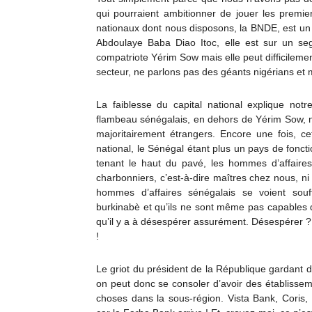
qui pourraient ambitionner de jouer les prem
nationaux dont nous disposons, la BNDE, est un 
Abdoulaye Baba Diao Itoc, elle est sur un se
compatriote Yérim Sow mais elle peut difficileme
secteur, ne parlons pas des géants nigérians et 
La faiblesse du capital national explique not
flambeau sénégalais, en dehors de Yérim Sow, n
majoritairement étrangers. Encore une fois, ce
national, le Sénégal étant plus un pays de fonct
tenant le haut du pavé, les hommes d’affaires
charbonniers, c’est-à-dire maîtres chez nous, n
hommes d’affaires sénégalais se voient souf
burkinabè et qu’ils ne sont même pas capables 
qu’il y a à désespérer assurément. Désespérer ?
!
Le griot du président de la République gardant de
on peut donc se consoler d’avoir des établissem
choses dans la sous-région. Vista Bank, Coris,