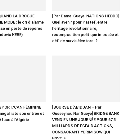
 QUAND LA DROGUE
[Par Damel Gueye, NATIONS HEBDO]
 MODE : le cri d’alarme
Quel avenir pour Pastef, entre
sse en perte de repères
héritage révolutionnaire,
udovic KEBE)
recomposition politique imposée et
défi de survie électoral ?
 SPORT/CAN FÉMININE
[BOURSE D’ABIDJAN – Par
négal rate son entrée et
Ousseynou Nar Gueye] BRIDGE BANK
 face à l’Algérie
VEND EN UNE JOURNÉE POUR 67,5
MILLIARDS DE FCFA D’ACTIONS,
CONSACRANT YÉRIM SOW QUI
ENVOIE...