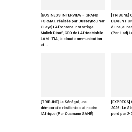
[BUSINESS INTERVIEW – GRAND
[TRIBUNE]
FORMAT, réalisée par Ousseynou Nar
DEVIENT UNE
Gueye] L’Afropreneur stratège
d’une jeune
Malick Diouf, CEO de LAfricaMobile
(Par Hadj L
LAM : ‘l’IA, le cloud communication
et...
[TRIBUNE] Le Sénégal, une
[EXPRESS]
démocratie résiliente qui inspire
2026 : Le Sé
l’Afrique (Par Ousmane SANÉ)
perd par 2-0