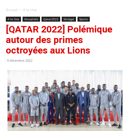
Accueil
A la Une
A la Une
Actualités
Qatar2022
Sénégal
Sports
[QATAR 2022] Polémique
autour des primes
octroyées aux Lions
9 décembre 2022