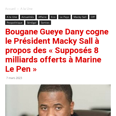
Accueil
A la Une
A la Une
Actualités
Affaire
Eco
Le Pays
Macky Sall
Off
Peopolitique
Sénégal
Sorties
Bougane Gueye Dany cogne
le Président Macky Sall à
propos des « Supposés 8
milliards offerts à Marine
Le Pen »
7 mars 2023