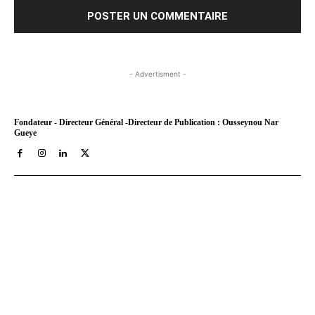
- Advertisment -
Fondateur - Directeur Général -Directeur de Publication : Ousseynou Nar
Gueye
Tract Hebdo, en ligne depuis le 8 mars 2018, est votre site
d'informations générales avec un traitement décalé. Angle
original des infos, éditos au service de nos idéaux : très afro,
résolument métro, assez bobo et pas mal tièddo. Nos archives
PDF sont disponibles depuis septembre 2021 a aujourd'hui sur
Youscribe.com, la librairie numérique et kiosque digital francais
au 1 million de titres (livres, journaux, podcasts).