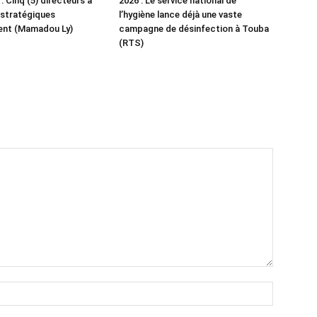
 Cinq (5) directeurs à
2026 : Le service national de
 stratégiques
l’hygiène lance déjà une vaste
ent (Mamadou Ly)
campagne de désinfection à Touba
(RTS)