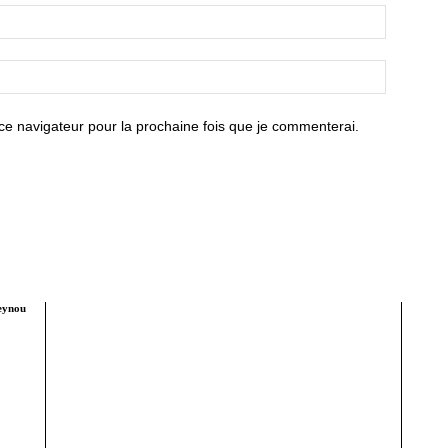
ce navigateur pour la prochaine fois que je commenterai.
seynou
Tract Hebdo, en ligne depuis le 8 mars 2018, est
Édite
votre site d'informations générales avec un
traitement décalé. Angle original des infos, éditos au
Tél :
service de nos idéaux : très afro, résolument métro,
assez bobo et pas mal tièddo. Nos archives PDF
conta
sont disponibles depuis septembre 2021 a
aujourd'hui sur Youscribe.com, la librairie numérique