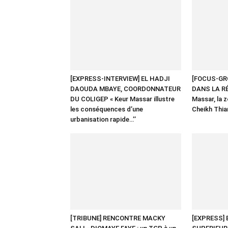
[EXPRESS-INTERVIEW] EL HADJI
[FOCUS-GR
DAOUDA MBAYE, COORDONNATEUR
DANS LA RÉ
DU COLIGEP « Keur Massar illustre
Massar, la 
les conséquences d’une
Cheikh Thi
urbanisation rapide…’’
[TRIBUNE] RENCONTRE MACKY
[EXPRESS]