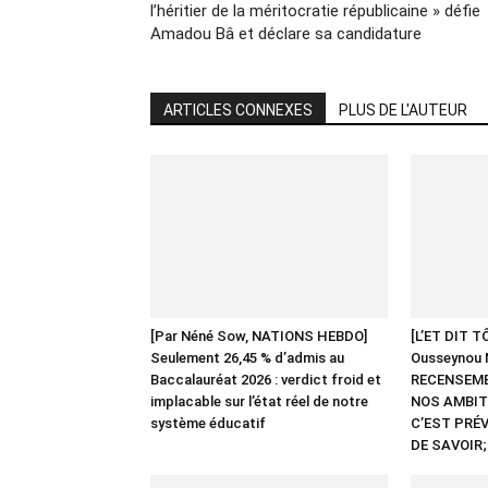
l’héritier de la méritocratie républicaine » défie
Amadou Bâ et déclare sa candidature
ARTICLES CONNEXES
PLUS DE L'AUTEUR
[Par Néné Sow, NATIONS HEBDO]
[L’ET DIT T
Seulement 26,45 % d’admis au
Ousseynou 
Baccalauréat 2026 : verdict froid et
RECENSEME
implacable sur l’état réel de notre
NOS AMBITI
système éducatif
C’EST PRÉV
DE SAVOIR;