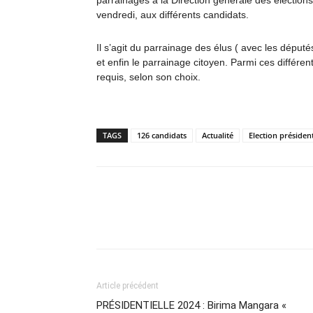
parrainages à la Direction générale des élection
vendredi, aux différents candidats.
Il s’agit du parrainage des élus ( avec les députés 
et enfin le parrainage citoyen. Parmi ces différe
requis, selon son choix.
TAGS
126 candidats
Actualité
Election président
Partager
Article précédent
PRÉSIDENTIELLE 2024 : Birima Mangara «