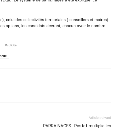
s (Dge). Le système de parrainages a été expliqué, ce
), celui des collectivités territoriales ( conseillers et maires)
ntes options, les candidats devront, chacun avoir le nombre
Publicité
ielle
Article suivant
PARRAINAGES : Pastef multiplie les