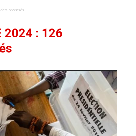
idats recensés
2024 : 126
sés