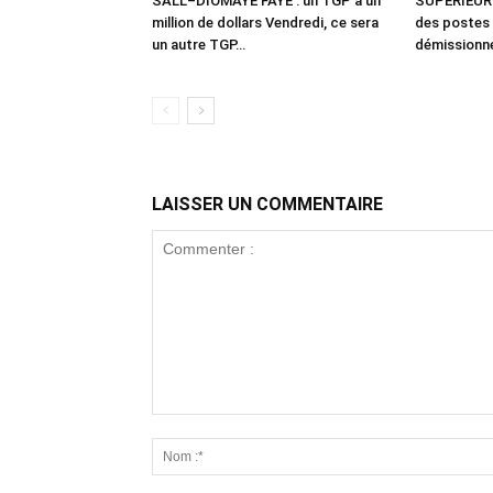
SALL–DIOMAYE FAYE : un TGP à un
SUPERIEUR :
million de dollars Vendredi, ce sera
des postes
un autre TGP…
démissionn
LAISSER UN COMMENTAIRE