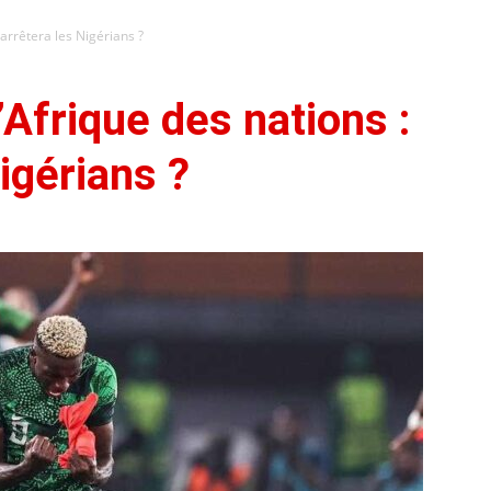
 arrêtera les Nigérians ?
Afrique des nations :
Nigérians ?