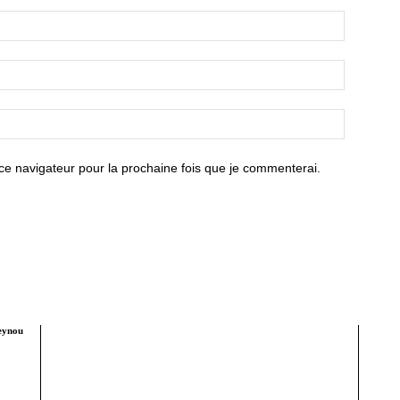
ce navigateur pour la prochaine fois que je commenterai.
seynou
Tract Hebdo, en ligne depuis le 8 mars 2018, est
Édite
votre site d'informations générales avec un
traitement décalé. Angle original des infos, éditos au
Tél :
service de nos idéaux : très afro, résolument métro,