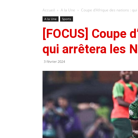
Accueil
A la Une
Coupe d’Afrique des nations : qui
A la Une
Sports
[FOCUS] Coupe d’
qui arrêtera les 
3 février 2024