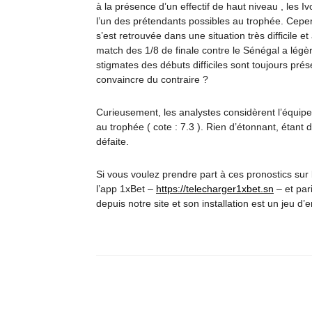
à la présence d’un effectif de haut niveau , les 
l’un des prétendants possibles au trophée. Cepend
s’est retrouvée dans une situation très difficile e
match des 1/8 de finale contre le Sénégal a légèr
stigmates des débuts difficiles sont toujours prése
convaincre du contraire ?
Curieusement, les analystes considèrent l’équip
au trophée ( cote : 7.3 ). Rien d’étonnant, étan
défaite.
Si vous voulez prendre part à ces pronostics sur
l’app 1xBet –
https://telecharger1xbet.sn
– et pari
depuis notre site et son installation est un jeu d’e
Partager