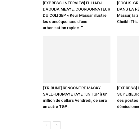
[EXPRESS-INTERVIEW] EL HADJI
[FOCUS-GR
DAOUDA MBAYE, COORDONNATEUR
DANS LA RÉ
DU COLIGEP « Keur Massar illustre
Massar, la 
les conséquences d’une
Cheikh Thi
urbanisation rapide…’’
[TRIBUNE] RENCONTRE MACKY
[EXPRESS]
SALL–DIOMAYE FAYE : un TGP à un
SUPERIEUR :
million de dollars Vendredi, ce sera
des postes
un autre TGP…
démissionn