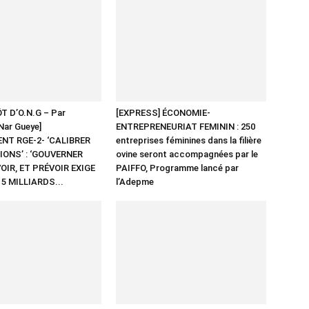
ÔT D’O.N.G – Par
[EXPRESS] ÉCONOMIE-
Nar Gueye]
ENTREPRENEURIAT FEMININ : 250
NT RGE-2- ‘CALIBRER
entreprises féminines dans la filière
ONS’ : ‘GOUVERNER
ovine seront accompagnées par le
OIR, ET PRÉVOIR EXIGE
PAIFFO, Programme lancé par
 5 MILLIARDS...
l’Adepme