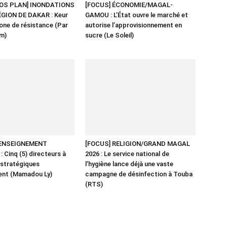
OS PLAN] INONDATIONS
[FOCUS] ÉCONOMIE/MAGAL-
GION DE DAKAR : Keur
GAMOU : L’État ouvre le marché et
zone de résistance (Par
autorise l’approvisionnement en
am)
sucre (Le Soleil)
 ENSEIGNEMENT
[FOCUS] RELIGION/GRAND MAGAL
 Cinq (5) directeurs à
2026 : Le service national de
 stratégiques
l’hygiène lance déjà une vaste
ent (Mamadou Ly)
campagne de désinfection à Touba
(RTS)