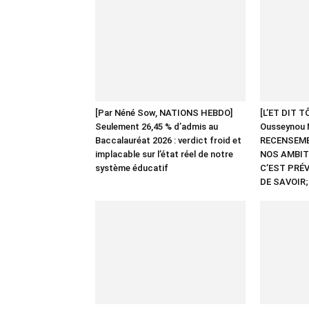
[Par Néné Sow, NATIONS HEBDO]
[L’ET DIT T
Seulement 26,45 % d’admis au
Ousseynou 
Baccalauréat 2026 : verdict froid et
RECENSEME
implacable sur l’état réel de notre
NOS AMBITI
système éducatif
C’EST PRÉV
DE SAVOIR;