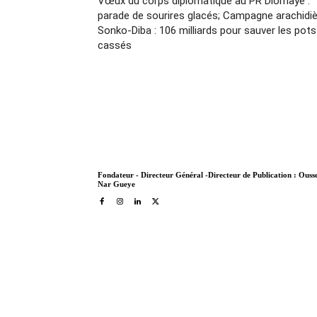
Vœux du corps diplomatique au PR Diomaye :
parade de sourires glacés; Campagne arachidi
Sonko-Diba : 106 milliards pour sauver les pots
cassés
Fondateur - Directeur Général -Directeur de Publication : Ous
Nar Gueye