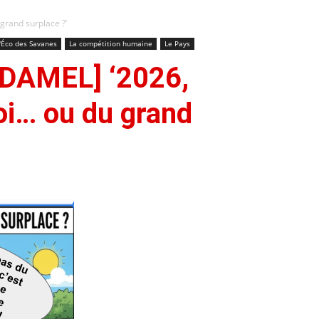
 grand surplace ?’
'Éco des Savanes
La compétition humaine
Le Pays
 DAMEL] ‘2026,
oi… ou du grand