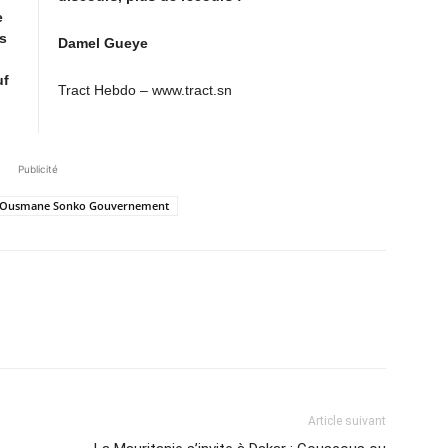
e
s
Damel Gueye
uf
Tract Hebdo – www.tract.sn
Publicité
ye Ousmane Sonko Gouvernement
Article suivant