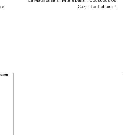
La Mauritanie s’invite à Dakar : Couscous ou
ère
Gaz, il faut choisir !
seynou
Tract Hebdo, en ligne depuis le 8 mars 2018, est
Édite
votre site d'informations générales avec un
traitement décalé. Angle original des infos, éditos au
Tél :
service de nos idéaux : très afro, résolument métro,
assez bobo et pas mal tièddo. Nos archives PDF
conta
sont disponibles depuis septembre 2021 a
aujourd'hui sur Youscribe.com, la librairie numérique
et kiosque digital francais au 1 million de titres
(livres, journaux, podcasts).