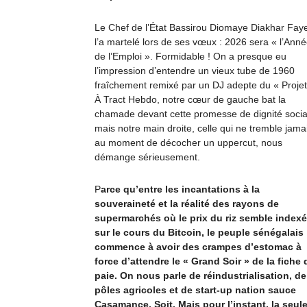
Le Chef de l’État Bassirou Diomaye Diakhar Fay
l’a martelé lors de ses vœux : 2026 sera « l’Ann
de l’Emploi ». Formidable ! On a presque eu
l’impression d’entendre un vieux tube de 1960
fraîchement remixé par un DJ adepte du « Projet
À Tract Hebdo, notre cœur de gauche bat la
chamade devant cette promesse de dignité socia
mais notre main droite, celle qui ne tremble jama
au moment de décocher un uppercut, nous
démange sérieusement.
P
arce qu’entre les incantations à la
souveraineté et la réalité des rayons de
supermarchés où le prix du riz semble indexé
sur le cours du Bitcoin, le peuple sénégalais
commence à avoir des crampes d’estomac à
force d’attendre le « Grand Soir » de la fiche 
paie. On nous parle de réindustrialisation, de
pôles agricoles et de start-up nation sauce
Casamance. Soit. Mais pour l’instant, la seul