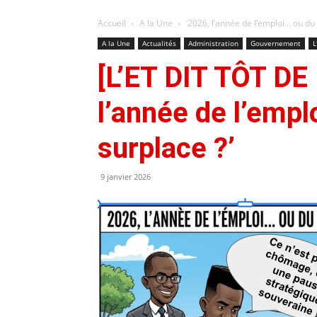
Accueil
A la Une
‘2026, l’année de l’emploi… ou du
A la Une
Actualités
Administration
Gouvernement
L
[L’ET DIT TÔT DE
l’année de l’empl
surplace ?’
9 janvier 2026