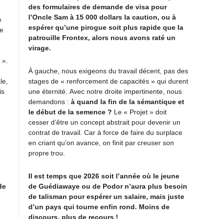
des formulaires de demande de visa pour
l’Oncle Sam à 15 000 dollars la caution, ou à
e
espérer qu’une pirogue soit plus rapide que la
ée
patrouille Frontex, alors nous avons raté un
virage.
 ».
À gauche, nous exigeons du travail décent, pas des
le,
stages de « renforcement de capacités » qui durent
is
une éternité. Avec notre droite impertinente, nous
demandons :
à quand la fin de la sémantique et
le début de la semence ?
Le « Projet » doit
cesser d’être un concept abstrait pour devenir un
contrat de travail. Car à force de faire du surplace
en criant qu’on avance, on finit par creuser son
propre trou.
Il est temps que 2026 soit l’année où le jeune
de
de Guédiawaye ou de Podor n’aura plus besoin
de talisman pour espérer un salaire, mais juste
d’un pays qui tourne enfin rond. Moins de
e
discours, plus de recours !