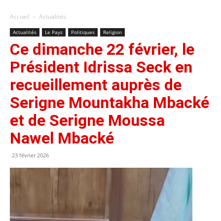
Accueil
Actualités
Actualités
Le Pays
Politiques
Religion
Ce dimanche 22 février, le
Président Idrissa Seck en
recueillement auprès de
Serigne Mountakha Mbacké
et de Serigne Moussa
Nawel Mbacké
23 février 2026