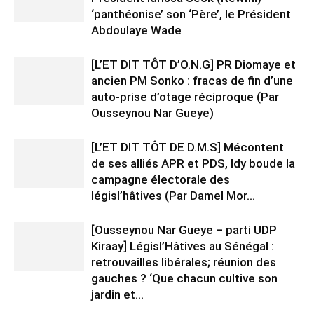
‘panthéonise’ son ‘Père’, le Président
Abdoulaye Wade
[L’ET DIT TÔT D’O.N.G] PR Diomaye et
ancien PM Sonko : fracas de fin d’une
auto-prise d’otage réciproque (Par
Ousseynou Nar Gueye)
[L’ET DIT TÔT DE D.M.S] Mécontent
de ses alliés APR et PDS, Idy boude la
campagne électorale des
législ’hâtives (Par Damel Mor...
[Ousseynou Nar Gueye – parti UDP
Kiraay] Législ’Hâtives au Sénégal :
retrouvailles libérales; réunion des
gauches ? ‘Que chacun cultive son
jardin et...