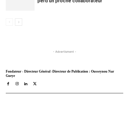
perd un proche collaborateur
- Advertisment -
Fondateur - Directeur Général -Directeur de Publication : Ousseynou Nar
Gueye
Tract Hebdo, en ligne depuis le 8 mars 2018, est votre site
d'informations générales avec un traitement décalé. Angle
original des infos, éditos au service de nos idéaux : très afro,
résolument métro, assez bobo et pas mal tièddo. Nos archives
PDF sont disponibles depuis septembre 2021 a aujourd'hui sur