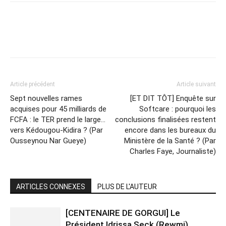
Article précédent
Article suivant
Sept nouvelles rames
[ET DIT TÔT] Enquête sur
acquises pour 45 milliards de
Softcare : pourquoi les
FCFA : le TER prend le large…
conclusions finalisées restent
vers Kédougou-Kidira ? (Par
encore dans les bureaux du
Ousseynou Nar Gueye)
Ministère de la Santé ? (Par
Charles Faye, Journaliste)
ARTICLES CONNEXES
PLUS DE L'AUTEUR
[CENTENAIRE DE GORGUI] Le
Président Idrissa Seck (Rewmi)